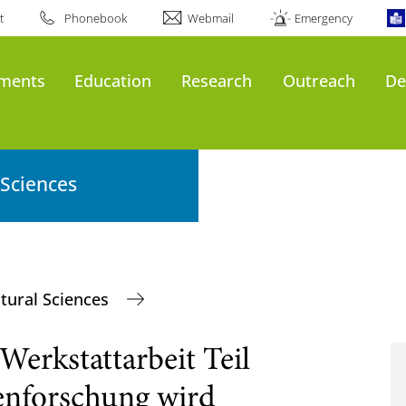
t
Phonebook
Webmail
Emergency
ments
Education
Research
Outreach
De
 Sciences
tural Sciences
erkstattarbeit Teil
zenforschung wird