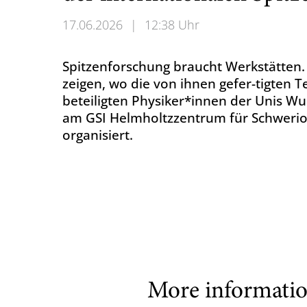
17.06.2026
|
12:38 Uhr
Spitzenforschung braucht Werkstätten
zeigen, wo die von ihnen gefer-tigten T
beteiligten Physiker*innen der Unis W
am GSI Helmholtzzentrum für Schweri
organisiert.
More informati