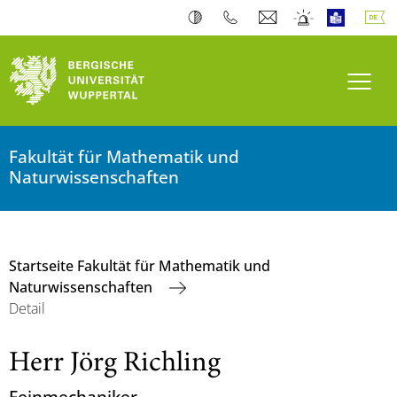
Navi
Fakultät für Mathematik und
Naturwissenschaften
Startseite Fakultät für Mathematik und
Naturwissenschaften
Detail
Herr Jörg Richling
Feinmechaniker