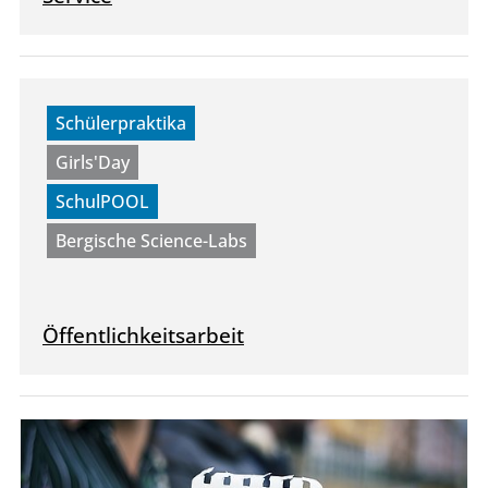
Schülerpraktika
Girls'Day
SchulPOOL
Bergische Science-Labs
Öffentlichkeitsarbeit