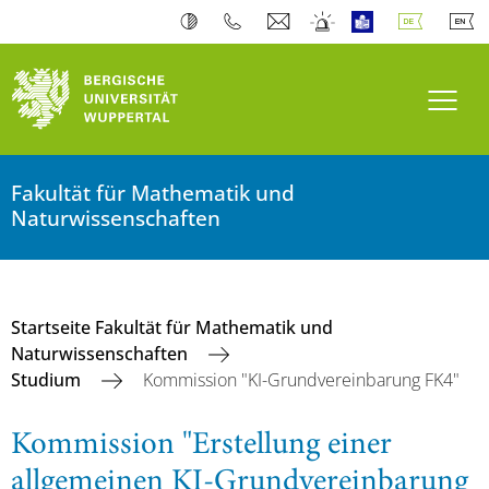
Navi
Fakultät für Mathematik und
Naturwissenschaften
Startseite Fakultät für Mathematik und
Naturwissenschaften
Studium
Kommission "KI-Grundvereinbarung FK4"
Kommission "Erstellung einer
allgemeinen KI-Grundvereinbarung