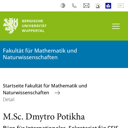
Navi
Fakultät für Mathematik und
Naturwissenschaften
Startseite Fakultät für Mathematik und
Naturwissenschaften
Detail
M.Sc. Dmytro Potikha
Büro für Internationales, Sekretariat für CSIS