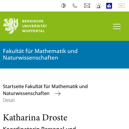
Navi
Fakultät für Mathematik und
Naturwissenschaften
Startseite Fakultät für Mathematik und
Naturwissenschaften
Detail
Katharina Droste
Koordinatorin Personal und