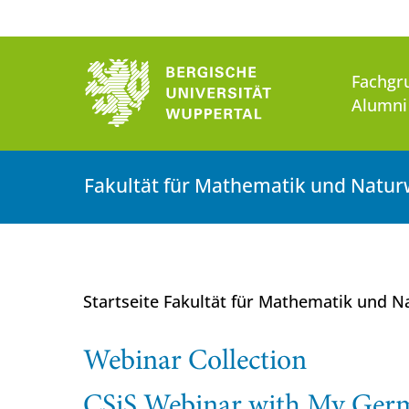
Fachgr
Alumni
Fakultät für Mathematik und Natur
Startseite Fakultät für Mathematik und 
Webinar Collection
CSiS Webinar with My Germ