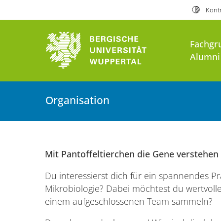
Kontr
Bergische Universität Wuppert
Fachgr
Alumni
Organisation
Mit Pantoffeltierchen die Gene verstehen
Du interessierst dich für ein spannendes P
Mikrobiologie? Dabei möchtest du wertvol
einem aufgeschlossenen Team sammeln?