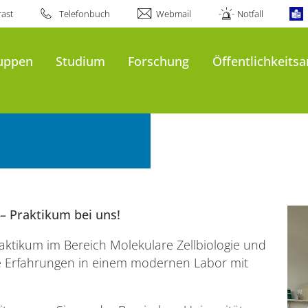
ast
Telefonbuch
Webmail
Notfall
al
uppen
Studium
Forschung
Öffentlichkeitsa
 – Praktikum bei uns!
raktikum im Bereich Molekulare Zellbiologie und
le Erfahrungen in einem modernen Labor mit