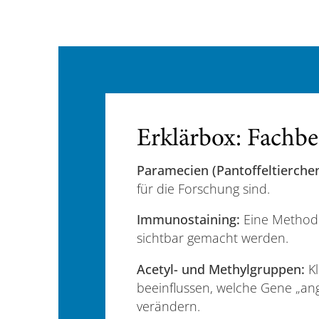
Erklärbox: Fachbeg
Paramecien (Pantoffeltierchen
für die Forschung sind.
Immunostaining:
Eine Methode
sichtbar gemacht werden.
Acetyl- und Methylgruppen:
Kl
beeinflussen, welche Gene „ang
verändern.