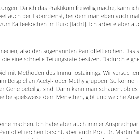
chtungen. Da ich das Praktikum freiwillig mache, kann i
spiel auch der Labordienst, bei dem man eben auch ma
zum Kaffeekochen im Büro [lacht]. Ich arbeite aber au
amecien, also den sogenannten Pantoffeltierchen. Das 
e eine schnelle Teilungsrate besitzen. Dadurch eignen
iel mit Methoden des Immunostainings. Wir versuchen 
zum Beispiel an Acetyl- oder Methylgruppen. So können
r Gene beteiligt sind. Dann kann man schauen, ob es
e beispielsweise dem Menschen, gibt und welche Ausw
alleine machen. Ich habe aber auch immer Ansprechpartne
Pantoffeltierchen forscht, aber auch Prof. Dr. Martin S